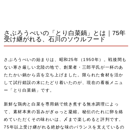
さぶろうべいの「とり白菜鍋」とは｜75年
受け継がれる、石川のソウルフード
さぶろうべいの始まりは、昭和25年（1950年）。戦後間も
ない寒さ厳しい北陸の地で、創業者・三郎平氏が一杯のあ
たたかい鍋から店を立ち上げました。限られた食材を活か
して試行錯誤の末にたどり着いたのが、現在の看板メニュ
ー「
とり白菜鍋
」です。
新鮮な鶏肉と白菜を専用鍋で焼き煮する
無水調理
によっ
て、素材本来の旨みがぎゅっと凝縮。秘伝のたれに卵を絡
めていただくその味わいは、〆まで楽しめると評判です。
75年以上受け継がれる絶妙な味のバランス
を支えているの