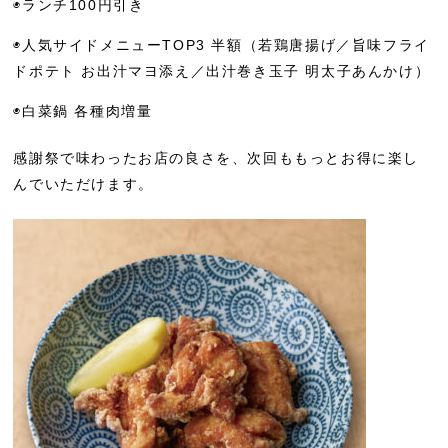
◉ランチ100円引き
◉人気サイドメニューTOP3 半額
（若鶏唐揚げ／旨味フライ
ドポテト お出汁マヨ添え／出汁巻き玉子 明太子あんかけ）
◉白菜鍋 各種肉増量
感謝祭で味わったお店の良さを、次回ももっとお得に楽し
んでいただけます。