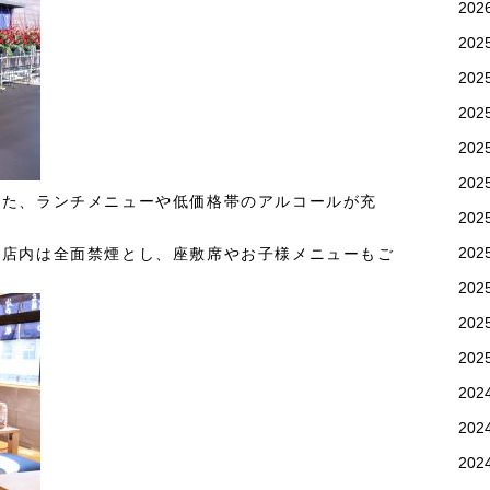
20
202
202
202
20
20
した、ランチメニューや低価格帯のアルコールが充
20
20
、店内は全面禁煙とし、座敷席やお子様メニューもご
20
20
20
202
202
202