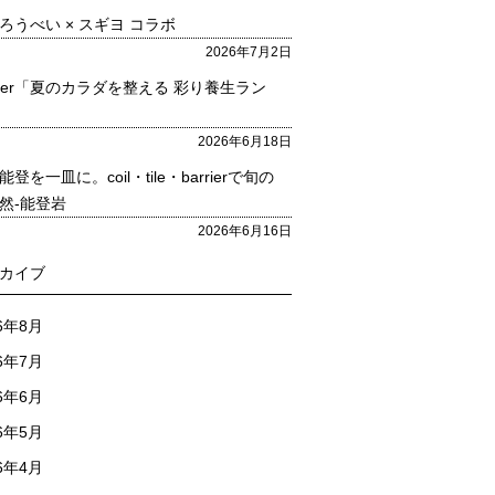
ろうべい × スギヨ コラボ
2026年7月2日
rrier「夏のカラダを整える 彩り養生ラン
2026年6月18日
登を一皿に。coil・tile・barrierで旬の
然-能登岩
2026年6月16日
カイブ
26年8月
26年7月
26年6月
26年5月
26年4月