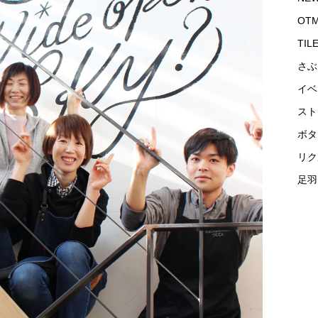
OTM
TIL
さぶ
イベ
スト
ボタ
リク
足羽