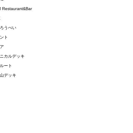
 Restaurant&Bar
E
ろうべい
ント
ア
ニカルデッキ
ルート
山デッキ