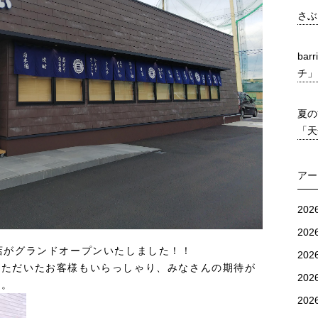
さぶ
ba
チ」
夏の能
「天
アー
20
20
店がグランドオープンいたしました！！
20
いただいたお客様もいらっしゃり、みなさんの期待が
20
た。
20