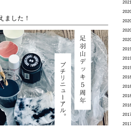
20
20
えました！
20
20
20
201
20
20
201
201
201
20
201
20