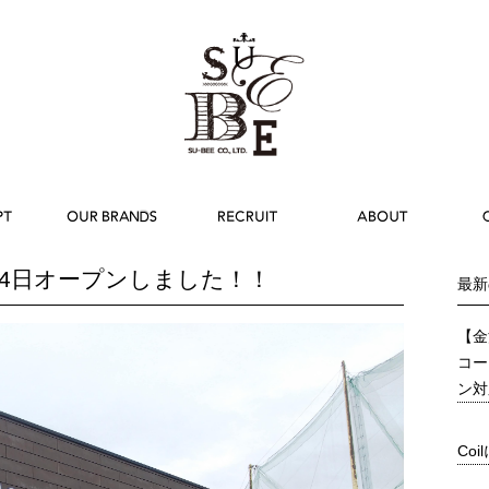
月4日オープンしました！！
最新
【金
コー
ン対
Co