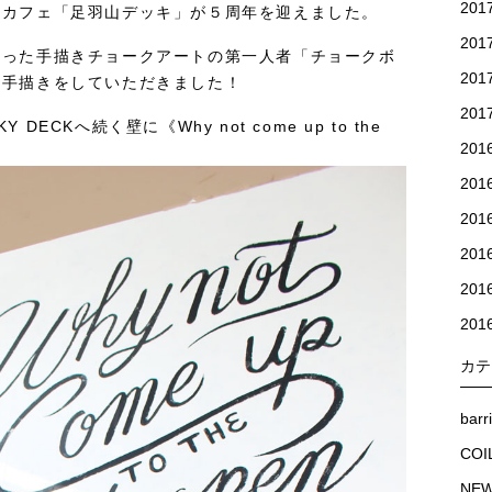
20
るカフェ「足羽山デッキ」が５周年を迎えました。
20
かった手描きチョークアートの第一人者「チョークボ
20
に手描きをしていただきました！
20
CKへ続く壁に《Why not come up to the
201
201
20
20
20
20
カテ
barr
COI
NE