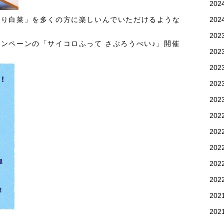
20
20
とり白菜」を多くの方に楽しいんでいただけるような
20
ンペーンの「サイコロふって さぶろうべい♪」開催
20
20
20
20
202
202
20
20
20
202
20